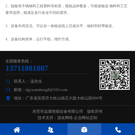
2、链板有不锈钢和工程塑料等材质，规格品种繁多，可根据输送 物料和工艺
要求选用，能满足各行各业不同的需求。
3、设备布局灵活。可以在一条输送线上完成水平、倾斜和转弯输送。
4、设备结构简单，运行平稳，维护方便。
全国服务热线：
13711881887
联系人： 温先生
邮箱：dgyuansheng8@163.com
地址：广东省东莞市大岭山镇石大路大岭山段900号
东莞市远晟智能设备有限公司 版权所有
技术支持：
源友网络 企业网站定制



