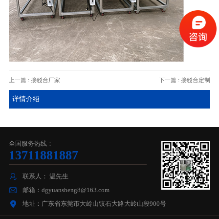
上一篇 : 接驳台厂家
下一篇 : 接驳台定制
详情介绍
全国服务热线：
13711881887
联系人： 温先生
邮箱：dgyuansheng8@163.com
地址：广东省东莞市大岭山镇石大路大岭山段900号