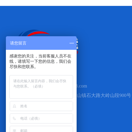
请您留言
感谢您的关注，当前客服人员不在
线，请填写一下您的信息，我们会

尽快和您联系。
手机：13711881887

Q Q：2460498088

邮箱：dgyuansheng8@163.com

地址：广东省东莞市大岭山镇石大路大岭山段900号