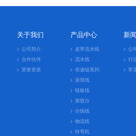
关于我们
产品中心
新
公司简介
皮带流水线
公
合作伙伴
流水线
行
荣誉资质
倍速链系列
常
滚筒线
链板线
接驳台
分拣线
物流线
转弯机