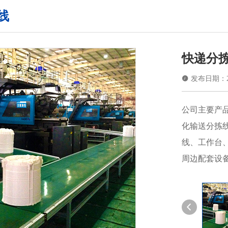
线
快递分

发布日期：202
公司主要产
化输送分拣
线、工作台
周边配套设