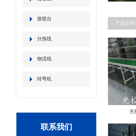
接驳台
产品介绍
分拣线
物流线
转弯机
光
联系我们