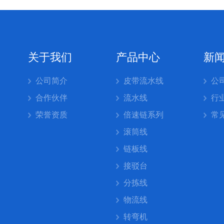
关于我们
产品中心
新
公司简介
皮带流水线
公
合作伙伴
流水线
行
荣誉资质
倍速链系列
常
滚筒线
链板线
接驳台
分拣线
物流线
转弯机