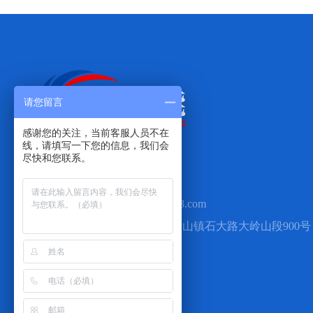
请您留言
感谢您的关注，当前客服人员不在
线，请填写一下您的信息，我们会

尽快和您联系。
手机：13711881887

Q Q：2460498088

邮箱：dgyuansheng8@163.com

地址：广东省东莞市大岭山镇石大路大岭山段900号