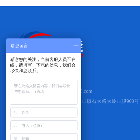
请您留言
感谢您的关注，当前客服人员不在
线，请填写一下您的信息，我们会

尽快和您联系。
手机：13711881887

Q Q：2460498088

邮箱：dgyuansheng8@163.com

地址：广东省东莞市大岭山镇石大路大岭山段900号