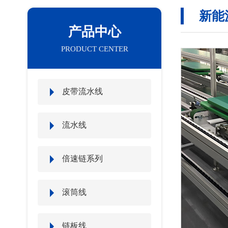
新能
产品中心
PRODUCT CENTER
皮带流水线
流水线
倍速链系列
滚筒线
链板线