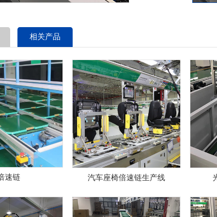
相关产品
倍速链
汽车座椅倍速链生产线