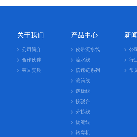
关于我们
产品中心
新
公司简介
皮带流水线
公
合作伙伴
流水线
行
荣誉资质
倍速链系列
常
滚筒线
链板线
接驳台
分拣线
物流线
转弯机